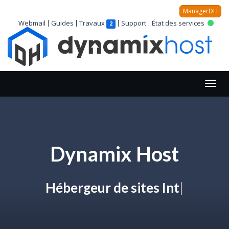
ManagerDH
Webmail
Guides
Travaux
Support
État des services
2
Dynamix Host
Hébergeur
|