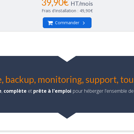
39,90€
HT/mois
Frais d'installation : 49,90€
Commander
, backup, monitoring, support, tout 
e
,
complète
et
prête à l'emploi
pour héberger l'ensemble de