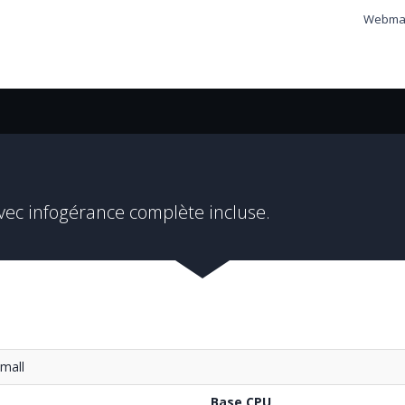
Webmai
Avec infogérance complète incluse.
Small
Base CPU