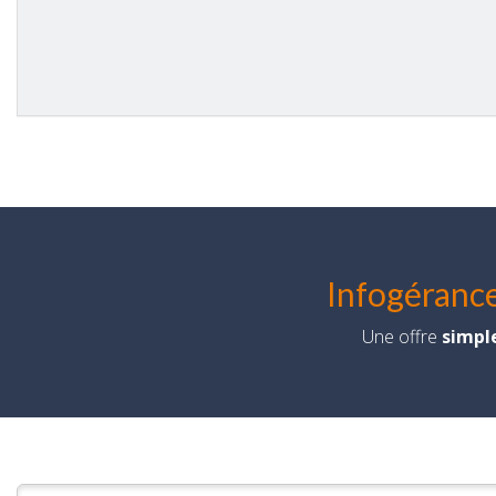
Infogérance
Une offre
simpl