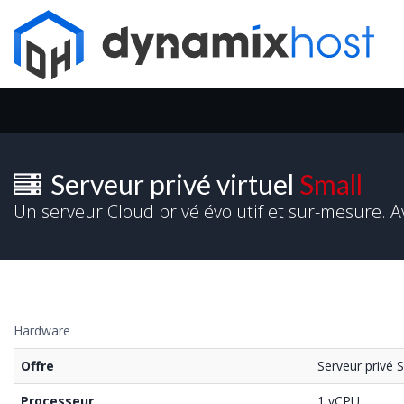
Serveur privé virtuel
Small
Un serveur Cloud privé évolutif et sur-mesure. 
Hardware
Offre
Serveur privé 
Processeur
1 vCPU