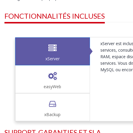
FONCTIONNALITÉS INCLUSES
xServer est inclu
services, consul
RAM, espace disqu
xServer
services. Vous d
MySQL ou encore l
easyWeb
xBackup
SUPPORT, GARANTIES ET SLA