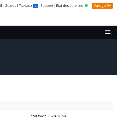
l
Guides
Travaux
Support
État des services
ManagerDH
2
Intel Xeon E5-2630 v4