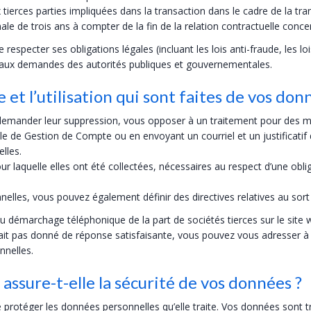
ux tierces parties impliquées dans la transaction dans le cadre de la 
ale de trois ans à compter de la fin de la relation contractuelle conce
cter ses obligations légales (incluant les lois anti-fraude, les lois
e aux demandes des autorités publiques et gouvernementales.
et l’utilisation qui sont faites de vos don
emander leur suppression, vous opposer à un traitement pour des moti
ole de Gestion de Compte ou en envoyant un courriel et un justificati
lles.
quelle elles ont été collectées, nécessaires au respect d’une obligat
lles, vous pouvez également définir des directives relatives au sor
u démarchage téléphonique de la part de sociétés tierces sur le site 
 pas donné de réponse satisfaisante, vous pouvez vous adresser à l
nnelles.
ure-t-elle la sécurité de vos données ?
téger les données personnelles qu’elle traite. Vos données sont tra